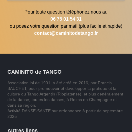
Pour toute question téléphonez nous au
06 75 01 54 31
ou posez votre question par mail (plus facile et rapide)
contact@caminitodetango.fr
CAMINITO de TANGO
Association loi de 1901, a été créé en 2016, par Francis
BAUCHET, pour promouvoir et développer la pratique et la
culture du Tango Argentin (Rioplatense), et plus généralement
de la danse, toutes les danses, à Reims en Champagne et
dans sa région.
Activité DANSE-SANTE sur ordonnance à partir de septembre
2025
Autres liens