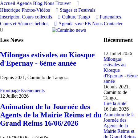
Accueil
Agenda
Blog
Nous Trouver
Historique Photos-Vidéos
Stages et Festivals
Inscription Cours collectifs
Culture Tango
Partenaires
Cours et Séances hebdos
Agenda save FB
Nous Contacter
Les News
Récemment
Milongas estivales au Kiosque
12 Juillet 2026
Milongas
d'Epernay - 6ème année
estivales au
Kiosque
d'Epernay - 6ème
Depuis 2021, Caminito de Tango...
année
Depuis 2021,
Frontpage
Evénements
Caminito de
12 Juillet 2026
Tango...
Lire la suite
Animation de la Journée des
16 Juin 2026
Agents de la Mairie Reims et du
Animation de la
Journée des
Grand Reims 16/06/2026
Agents de la
Mairie Reims et
du Grand Reims
Le 16/06/2026, c'était&n...