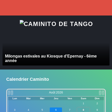
précédente
précédent
suivant
suivan
Milongas estivales au Kiosque d'Epernay - 6ème
année
Calendrier Caminito
Août 2026
Lun
Mar
Mer
Jeu
Ven
Sam
Dim
1
2
3
4
5
6
7
8
9