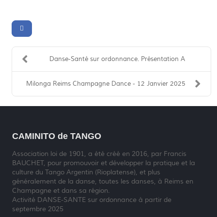
Danse-Santé sur ordonnance. Présentation A
Milonga Reims Champagne Dance - 12 Janvier 2025
CAMINITO de TANGO
Association loi de 1901, a été créé en 2016, par Francis
BAUCHET, pour promouvoir et développer la pratique et la
culture du Tango Argentin (Rioplatense), et plus
généralement de la danse, toutes les danses, à Reims en
Champagne et dans sa région.
Activité DANSE-SANTE sur ordonnance à partir de
septembre 2025